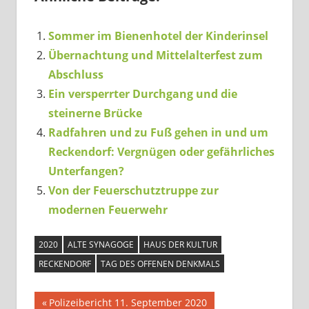
Sommer im Bienenhotel der Kinderinsel
Übernachtung und Mittelalterfest zum
Abschluss
Ein versperrter Durchgang und die
steinerne Brücke
Radfahren und zu Fuß gehen in und um
Reckendorf: Vergnügen oder gefährliches
Unterfangen?
Von der Feuerschutztruppe zur
modernen Feuerwehr
2020
ALTE SYNAGOGE
HAUS DER KULTUR
RECKENDORF
TAG DES OFFENEN DENKMALS
Beitragsnavigation
Vorheriger
Polizeibericht 11. September 2020