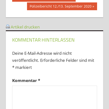
Beitrag:
Nächster
Polizeibericht 12./13. September 2020
Beitrag:
Artikel drucken
KOMMENTAR HINTERLASSEN
Deine E-Mail-Adresse wird nicht
veröffentlicht.
Erforderliche Felder sind mit
*
markiert
Kommentar
*