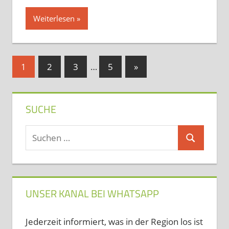
Weiterlesen
Seitennummerierung
Nächste
1
2
3
…
5
»
Beiträge
der
Beiträge
SUCHE
Suchen
Suchen
nach:
UNSER KANAL BEI WHATSAPP
Jederzeit informiert, was in der Region los ist