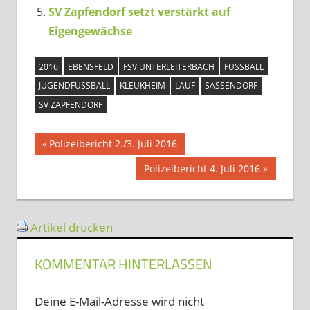
SV Zapfendorf setzt verstärkt auf
Eigengewächse
2016
EBENSFELD
FSV UNTERLEITERBACH
FUSSBALL
JUGENDFUSSBALL
KLEUKHEIM
LAUF
SASSENDORF
SV ZAPFENDORF
Beitragsnavigation
Vorheriger
Polizeibericht 2./3. Juli 2016
Beitrag:
Nächster
Polizeibericht 4. Juli 2016
Beitrag:
Artikel drucken
KOMMENTAR HINTERLASSEN
Deine E-Mail-Adresse wird nicht