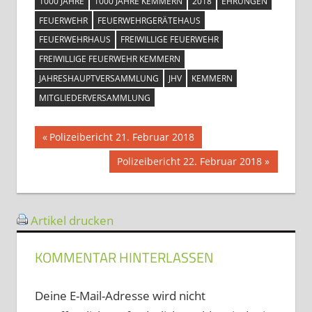
1000 JAHRE
1000 JAHRE KEMMERN
2018
EHRUNGEN
FEUERWEHR
FEUERWEHRGERÄTEHAUS
FEUERWEHRHAUS
FREIWILLIGE FEUERWEHR
FREIWILLIGE FEUERWEHR KEMMERN
JAHRESHAUPTVERSAMMLUNG
JHV
KEMMERN
MITGLIEDERVERSAMMLUNG
Beitragsnavigation
Vorheriger
Polizeibericht 21. Februar 2018
Beitrag:
Nächster
Polizeibericht 22. Februar 2018
Beitrag:
Artikel drucken
KOMMENTAR HINTERLASSEN
Deine E-Mail-Adresse wird nicht