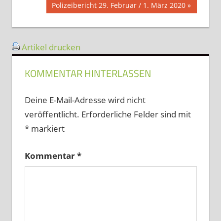
Nächster
Polizeibericht 29. Februar / 1. März 2020
Beitrag:
Artikel drucken
KOMMENTAR HINTERLASSEN
Deine E-Mail-Adresse wird nicht
veröffentlicht.
Erforderliche Felder sind mit
*
markiert
Kommentar
*