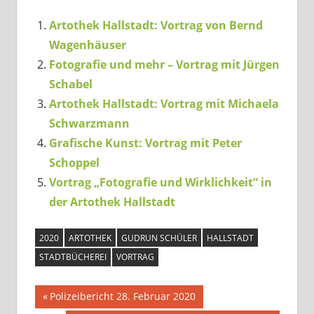
Artothek Hallstadt: Vortrag von Bernd
Wagenhäuser
Fotografie und mehr – Vortrag mit Jürgen
Schabel
Artothek Hallstadt: Vortrag mit Michaela
Schwarzmann
Grafische Kunst: Vortrag mit Peter
Schoppel
Vortrag „Fotografie und Wirklichkeit“ in
der Artothek Hallstadt
2020
ARTOTHEK
GUDRUN SCHÜLER
HALLSTADT
STADTBÜCHEREI
VORTRAG
Beitragsnavigation
Vorheriger
Polizeibericht 28. Februar 2020
Beitrag: