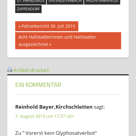
ST. FRANZISKUS
UNTERLEITERBACH
VALENTINIKAPELLE
ZAPFENDORF
Beitragsnavigation
Vorheriger
Polizeibericht 30. Juli 2019
Beitrag:
Nächster
Acht Hallstadterinnen und Hallstadter
Beitrag:
ausgezeichnet
Artikel drucken
EIN KOMMENTAR
Reinhold Bayer,Kirchschletten
sagt:
7. August 2019 um 17:27 Uhr
Zu “ Vorerst kein Glyphosatverbot“