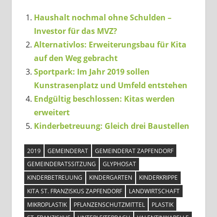
Haushalt nochmal ohne Schulden –
Investor für das MVZ?
Alternativlos: Erweiterungsbau für Kita
auf den Weg gebracht
Sportpark: Im Jahr 2019 sollen
Kunstrasenplatz und Umfeld entstehen
Endgültig beschlossen: Kitas werden
erweitert
Kinderbetreuung: Gleich drei Baustellen
2019
GEMEINDERAT
GEMEINDERAT ZAPFENDORF
GEMEINDERATSSITZUNG
GLYPHOSAT
KINDERBETREUUNG
KINDERGARTEN
KINDERKRIPPE
KITA ST. FRANZISKUS ZAPFENDORF
LANDWIRTSCHAFT
MIKROPLASTIK
PFLANZENSCHUTZMITTEL
PLASTIK