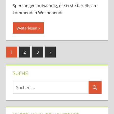
Sperrungen notwendig, die erste bereits am
kommenden Wochenende.
Weiterlesen
Seitennummerierung
Nächste
1
2
3
»
Beiträge
der
Beiträge
SUCHE
Suchen
Suchen
nach: