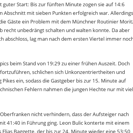
 guter Start: Bis zur fünften Minute zogen sie auf 14:6
 Abschnitt mit sieben Punkten erfolgreich war. Allerding
 die Gäste ein Problem mit dem Münchner Routinier Morit
recht unbedrängt schalten und walten konnte. Da aber
eich abschloss, lag man nach dem ersten Viertel immer noc
pics beim Stand von 19:29 zu einer frühen Auszeit. Doch
fortzuführen, schlichen sich Unkonzentriertheiten und
ikes ein, sodass die Gastgeber bis zur 15. Minute auf
hnischen Fehlern nahmen die jungen Hechte nur mit vie
Oberfranken nicht verhindern, dass der Aufsteiger nach
it 41:40 in Führung ging. Leon Bulic konterte mit einem
Elias Baggette, der bis zur 24. Minute wieder eine 53:50