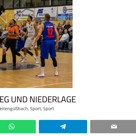
EG UND NIEDERLAGE
eitengüßbach
,
Sport
,
Sport
Kommentar hinterlassen
WhatsApp
Telegram
Email