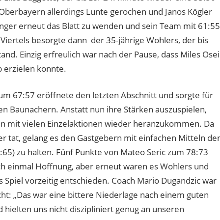
 Oberbayern allerdings Lunte gerochen und Janos Kögler
inger erneut das Blatt zu wenden und sein Team mit 61:55
Viertels besorgte dann der 35-jährige Wohlers, der bis
and. Einzig erfreulich war nach der Pause, dass Miles Osei
 erzielen konnte.
zum 67:57 eröffnete den letzten Abschnitt und sorgte für
en Baunachern. Anstatt nun ihre Stärken auszuspielen,
hten mit vielen Einzelaktionen wieder heranzukommen. Da
er tat, gelang es den Gastgebern mit einfachen Mitteln de
6:65) zu halten. Fünf Punkte von Mateo Seric zum 78:73
h einmal Hoffnung, aber erneut waren es Wohlers und
as Spiel vorzeitig entschieden. Coach Mario Dugandzic war
: „Das war eine bittere Niederlage nach einem guten
 hielten uns nicht diszipliniert genug an unseren