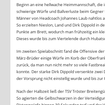
Beginn an eine hellwache Heimmannschaft, die in
schwierige Würfe und Ballverluste beim Gegner f
Männer von Headcoach Johannes Laub nahtlos a
So erzielten Nieslon, Land und Dirk Dippold in 
Punkte am Brett, wodurch man frühzeitig ein kl
Dieses wurde bis zum Viertelende durch Hubatsc
Im zweiten Spielabschnitt fand die Offensive de
März-Brüder einige Würfe im Korb der Oberfra
zurück, da man nun nicht mehr so viele Fastbr
konnte. Der starke Dirk Dippold versenkte zwei 
der Vorsprung nicht einstellig wurde und bis zu
Nach der Halbzeit ließ der TSV Tröster Breiteng
So agierten die Gelbschwarzen in der Verteidigu
Distanzwürfe binnen 30 Sekunden traf und der V