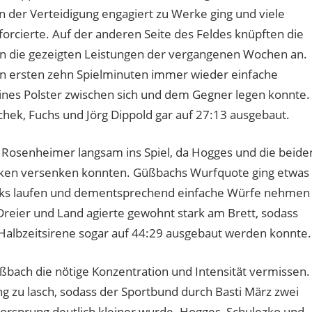
 der Verteidigung engagiert zu Werke ging und viele
orcierte. Auf der anderen Seite des Feldes knüpften die
n die gezeigten Leistungen der vergangenen Wochen an.
den ersten zehn Spielminuten immer wieder einfache
eines Polster zwischen sich und dem Gegner legen konnte.
hek, Fuchs und Jörg Dippold gar auf 27:13 ausgebaut.
r Rosenheimer langsam ins Spiel, da Hogges und die beide
nken versenken konnten. Güßbachs Wurfquote ging etwas
eaks laufen und dementsprechend einfache Würfe nehmen
Dreier und Land agierte gewohnt stark am Brett, sodass
r Halbzeitsirene sogar auf 44:29 ausgebaut werden konnte.
üßbach die nötige Konzentration und Intensität vermissen.
ng zu lasch, sodass der Sportbund durch Basti März zwei
orsprung deutlich kleiner wurde. Hogges, Schulezko und