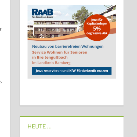
r
,
HEUTE …