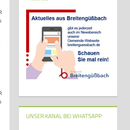
R
s
.
R
s
UNSER KANAL BEI WHATSAPP