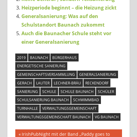
Heizperiode beginnt – die Heizung zickt
Generalsanierung: Was auf den
Schulstandort Baunach zukommt
Auch die Baunacher Schule steht vor
einer Generalsanierung
2019
BAUNACH
BÜRGERHAUS
ENERGETISCHE SANIERUNG
GEMEINSCHAFTSVERSAMMLUNG
GENERALSANIERUNG
GERACH
LAUTER
LECHNER-BRÄU
RECKENDORF
SANIERUNG
SCHULE
SCHULE BAUNACH
SCHÜLER
SCHULSANIERUNG BAUNACH
SCHWIMMBAD
TURNHALLE
VERWALTUNGSGEMEINSCHAFT
VERWALTUNGSGEMEINSCHAFT BAUNACH
VG BAUNACH
Beitragsnavigation
Vorheriger
IrishPubNight mit der Band „Paddy goes to