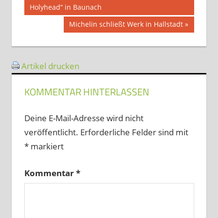
Beitrag:
Holyhead“ in Baunach
Nächster
Michelin schließt Werk in Hallstadt
Beitrag:
Artikel drucken
KOMMENTAR HINTERLASSEN
Deine E-Mail-Adresse wird nicht
veröffentlicht.
Erforderliche Felder sind mit
*
markiert
Kommentar
*