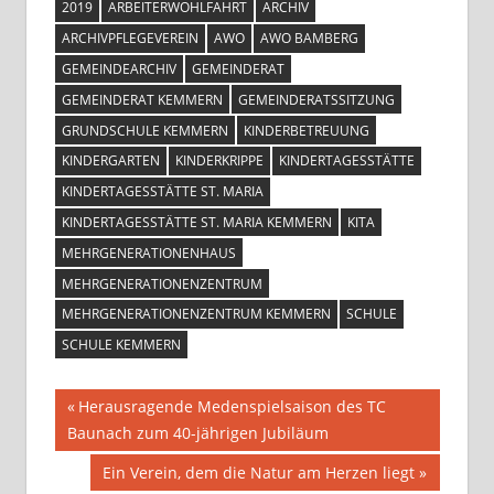
2019
ARBEITERWOHLFAHRT
ARCHIV
ARCHIVPFLEGEVEREIN
AWO
AWO BAMBERG
GEMEINDEARCHIV
GEMEINDERAT
GEMEINDERAT KEMMERN
GEMEINDERATSSITZUNG
GRUNDSCHULE KEMMERN
KINDERBETREUUNG
KINDERGARTEN
KINDERKRIPPE
KINDERTAGESSTÄTTE
KINDERTAGESSTÄTTE ST. MARIA
KINDERTAGESSTÄTTE ST. MARIA KEMMERN
KITA
MEHRGENERATIONENHAUS
MEHRGENERATIONENZENTRUM
MEHRGENERATIONENZENTRUM KEMMERN
SCHULE
SCHULE KEMMERN
Beitragsnavigation
Vorheriger
Herausragende Medenspielsaison des TC
Beitrag:
Baunach zum 40-jährigen Jubiläum
Nächster
Ein Verein, dem die Natur am Herzen liegt