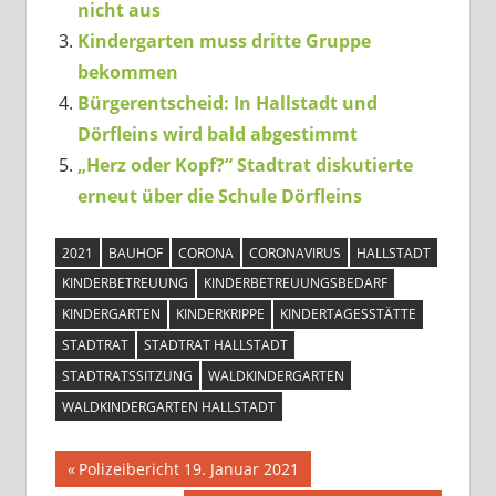
nicht aus
Kindergarten muss dritte Gruppe
bekommen
Bürgerentscheid: In Hallstadt und
Dörfleins wird bald abgestimmt
„Herz oder Kopf?“ Stadtrat diskutierte
erneut über die Schule Dörfleins
2021
BAUHOF
CORONA
CORONAVIRUS
HALLSTADT
KINDERBETREUUNG
KINDERBETREUUNGSBEDARF
KINDERGARTEN
KINDERKRIPPE
KINDERTAGESSTÄTTE
STADTRAT
STADTRAT HALLSTADT
STADTRATSSITZUNG
WALDKINDERGARTEN
WALDKINDERGARTEN HALLSTADT
Beitragsnavigation
Vorheriger
Polizeibericht 19. Januar 2021
Beitrag: