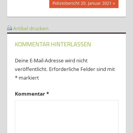
Nächster
Polizeibericht 20. Januar 2021
Beitrag:
Artikel drucken
KOMMENTAR HINTERLASSEN
Deine E-Mail-Adresse wird nicht
veröffentlicht.
Erforderliche Felder sind mit
*
markiert
Kommentar
*