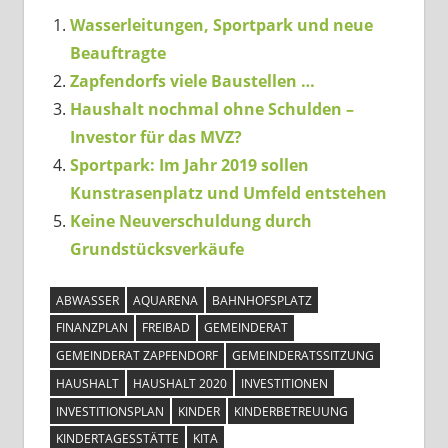
Wasserleitungen, Sportpark und neue
Beauftragte
Zapfendorfs viele Baustellen …
Haushalt nochmal ohne Schulden –
Investor für das MVZ?
Sportpark: Im Jahr 2019 sollen
Kunstrasenplatz und Umfeld entstehen
Keine Neuverschuldung durch
Grundstücksverkäufe
ABWASSER
AQUARENA
BAHNHOFSPLATZ
FINANZPLAN
FREIBAD
GEMEINDERAT
GEMEINDERAT ZAPFENDORF
GEMEINDERATSSITZUNG
HAUSHALT
HAUSHALT 2020
INVESTITIONEN
INVESTITIONSPLAN
KINDER
KINDERBETREUUNG
KINDERTAGESSTÄTTE
KITA